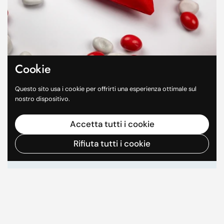
Cookie
Questo sito usa i cookie per offrirti una esperienza ottimale sul
Festeggia con dolcezza
nostro dispositivo.
Eventi Speciali
Accetta tutti i cookie
Dai compleanni alle lauree, fino agli anniversari: scopri
Rifiuta tutti i cookie
i confetti perfetti per ogni evento, in tanti colori,
gusti e confezioni eleganti.
Regala un emozione
Top