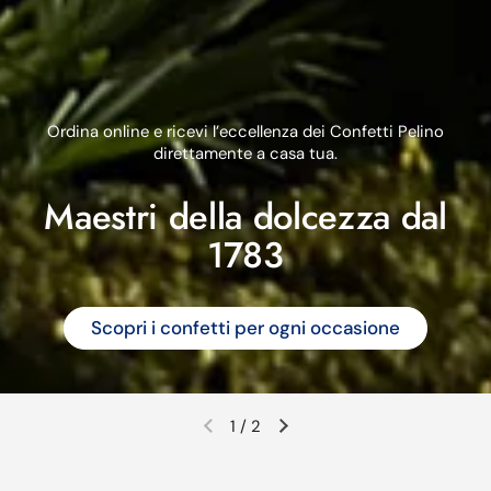
Ordina online e ricevi l’eccellenza dei Confetti Pelino
direttamente a casa tua.
Maestri della dolcezza dal
1783
Scopri i confetti per ogni occasione
1
/
2
Diapositiva precedente
Diapositiva successiva