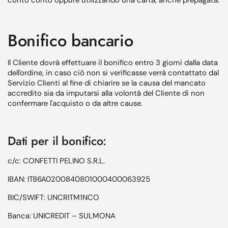
conto conto oppure utilizzando una carta, anche prepagata.
Bonifico bancario
Il Cliente dovrà effettuare il bonifico entro 3 giorni dalla data
dell'ordine, in caso ciò non si verificasse verrà contattato dal
Servizio Clienti al fine di chiarire se la causa del mancato
accredito sia da imputarsi alla volontà del Cliente di non
confermare l'acquisto o da altre cause.
Dati per il bonifico:
c/c: CONFETTI PELINO S.R.L.
IBAN: IT86A0200840801000400063925
BIC/SWIFT: UNCRITM1NCO
Banca: UNICREDIT – SULMONA