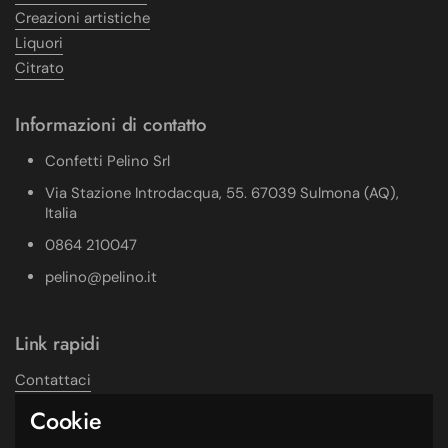
Creazioni artistiche
Liquori
Citrato
Informazioni di contatto
Confetti Pelino Srl
Via Stazione Introdacqua, 55. 67039 Sulmona (AQ),
Italia
0864 210047
pelino@pelino.it
Link rapidi
Contattaci
Note Legali
Cookie
Privacy Policy