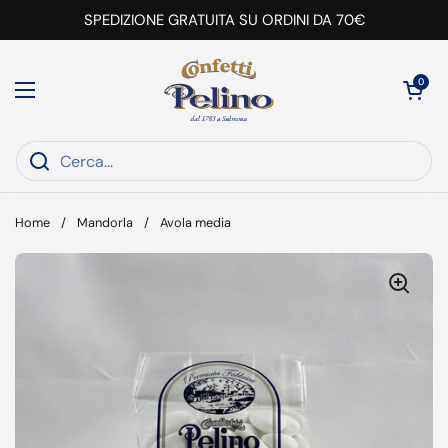
Passa ai contenuti
SPEDIZIONE GRATUITA SU ORDINI DA 70€
Apri carrell
0
Apri menu
Home
/
Mandorla
/
Avola media