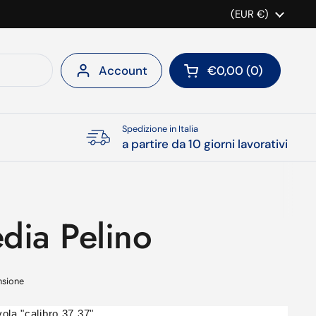
Paese/Area geogr
(EUR €)
Account
€0,00
0
Apri carrello
Carrello Totale:
prodotti nel carrell
Spedizione in Italia
a partire da 10 giorni lavorativi
dia Pelino
nsione
vola "calibro 37 37"