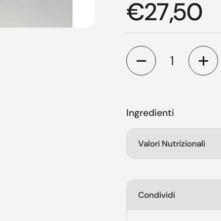
Prezzo di 
€27,50
Quantità
Ingredienti
Valori Nutrizionali
Condividi