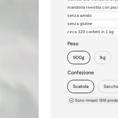
mandorla rivestita con po
senza amido
senza glutine
circa 320 confetti in 1 kg
Peso
500g
1kg
Confezione
Scatola
Sacch
Sono rimasti 1816 prodo