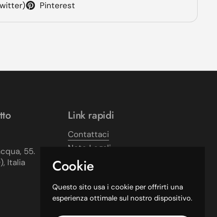
witter)
Pinterest
tto
Link rapidi
Contattaci
Note Legali
acqua, 55.
Cookie
Privacy Policy
 Italia
Termini e condizioni d'uso
Questo sito usa i cookie per offrirti una
Confetti Pelino
esperienza ottimale sul nostro dispositivo.