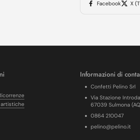
Facebook
X (T
ni
Informazioni di conta
Confetti Pelino Srl
Ricorrenze
Via Stazione Introd
 artistiche
67039 Sulmona (AQ),
0864 210047
pelino@pelino.it