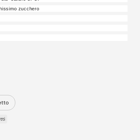
chissimo zucchero
etto
tti