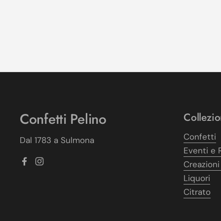
Confetti Pelino
Collezio
Confetti
Dal 1783 a Sulmona
Eventi e 
Creazioni
Facebook
Instagram
Liquori
Citrato